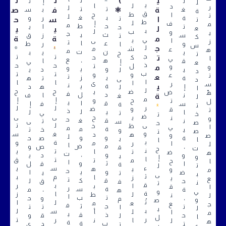
ي
)
ن
ل
ل
ل
إ
ت
ل
ي
ل
ا
د
ر
ل
ة
⚛
ت
ت
ف
ص
غ
ب
س
ة
ق
ط
ج
ا
ت
ل
ب
غ
ة
ر
و
ا
ت
س
ح
ت
ط
ل
إ
ف
م
م
ح
ط
ت
ا
ي
ح
ع
ل
ي
ي
ب
ب
ل
و
ي
ج
ث
ي
س
ز
ق
ت
ك
م
ة
ة
ي
ب
ى
ا
ز
ت
ع
ا
و
ر
ط
ا
س
ج
ل
ش
م
ع
ه
م
ن
ت
ي
ي
ب
ج
ت
ج
ت
ت
ت
ك
ح
ي
ا
ع
ه
،
ق
ا
ي
إ
ع
ذ
ح
ح
ل
ت
و
م
و
و
و
ي
ي
د
ي
ل
د
ب
ت
ت
و
و
ع
ت
ع
ت
ي
ز
ة
ت
ه
ى
د
ا
ا
ا
ا
ى
ر
س
ن
ي
ة
ي
إ
ه
د
ل
ا
ل
ج
ج
ض
ي
ض
هّ
ف
د
ل
ن
ة
ا
ف
غ
ل
م
إ
إ
ح
و
ت
ل
ي
ق
ا
س
ف
إ
ة
ت
ر
ل
ل
و
ض
ق
ت
ذ
ي
ل
ا
ي
ل
ت
خ
ت
ض
ى
ى
ي
ح
ن
و
ح
ق
غ
ن
ت
ى
س
ص
ح
ى
ل
ت
ظ
خ
ي
ا
م
ة
م
ي
خ
ت
و
ص
ت
و
غ
س
ه
د
و
ص
ل
و
و
ة
ص
ح
ي
ا
ا
ب
ة
و
ر
م
ا
ل
ا
م
ض
،
ص
و
ق
ت
ج
ن
ت
ي
ت
ا
ض
ه
ت
و
،
و
د
ي
ي
و
إ
ا
ت
ق
م
ت
ح
ا
ا
ث
و
ا
ق
ل
ة
ت
ل
ء
س
ي
ي
ه
و
م
ح
و
ي
ض
ي
ا
ت
ب
ى
ث
م
ب
ز
ا
ي
ع
ت
ق
ك
ح
ق
ل
ف
ن
ت
ق
ب
ر
ا
ب
ق
ا
ر
ة
س
ة
،
م
ه
ي
و
ة
ا
ز
ل
ط
ن
ل
ا
ت
ب
،
و
ح
م
و
ص
تُ
ل
ا
ع
م
ع
ج
ف
ج
ث
ت
ت
ت
ا
ل
ي
ب
س
ل
ل
أ
ا
م
ي
ذ
ق
ح
ق
و
ل
ا
ل
ر
ر
ت
ا
ن
ل
ه
ة
ب
ة
ت
د
ى
ت
ء
ر