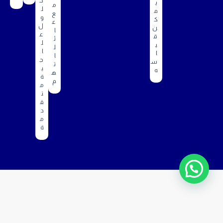
ح
ي
م
ل
م
ع
و
ك
ع
ل
ن
ا
ع
ق
ئ
ل
ي
ل
ا
ا
ا
ج
س
ت
ي
ه
ه
ة
م
م
ت
ق
د
م
ة
آراء عملاء أبر مدك
شهادات من عملاء أبر مدك