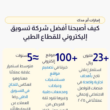
إنجازات أبر مدك
كيف أصبحنا أفضل شركة تسويق
إليكتروني للقطاع الطبي
5
≈
100
+
23
+
موقع
مليون
سنوات
إلكتروني
ريال
متوسط استمرار
خبرتنا في
تصميم
استثمار إعلاني
علاقة عملائنا
مواقع
ناجح
بأهداف
معنا وهو
مستشفيات
تجارية واضحة
في
انعكاس
للنجاح
وعيادات
منصات التواصل
في التسويق
ومجمعات طبية
الاجتماعي لإجمالي
الطبي
رضا
وغيرها تقود ثقة
عملائنا في ٢٠٢٥
العملاء عن
المريض من
القيمة والتأثير