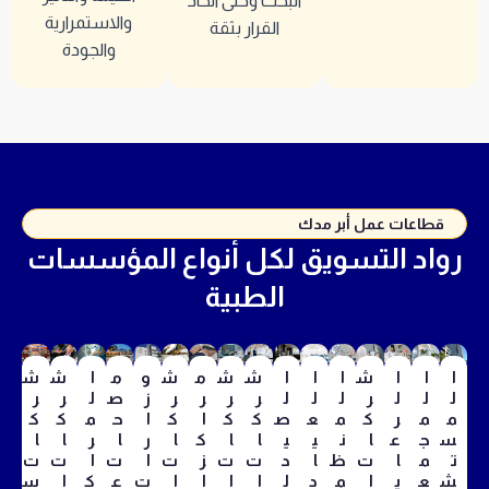
البحث وحتى اتخاذ
والاستمرارية
القرار بثقة
والجودة
قطاعات عمل أبر مدك
رواد التسويق لكل أنواع المؤسسات
الطبية
ا
ا
ا
ش
ا
ا
ا
ش
ش
م
ش
و
م
ا
ش
ش
ل
ل
ل
ر
ل
ل
ل
ر
ر
ر
ر
ز
ص
ل
ر
ر
م
م
ر
ك
م
ع
ص
ك
ك
ا
ك
ا
ح
م
ك
ك
س
ج
ع
ا
ن
ي
ي
ا
ا
ك
ا
ر
ا
ر
ا
ا
ت
م
ا
ت
ظ
ا
د
ت
ت
ز
ت
ا
ت
ا
ت
ت
ش
ع
ي
ا
م
د
ل
ا
ا
ا
ا
ت
ع
ك
ا
س