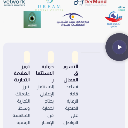
التسوي
حماية
تميز
ق
الاستثما
العلامة
الفعال
ر
التجارية
نساعد
الاستثمار
نبرز
قادة
الإعلاني
علامتك
الرعاية
يحتاج
التجارية
الصحية
لحماية
وسط
على
من
المنافسة
التواصل
الإهدار
الرقمية