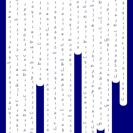
ز
ي
ز
م
ي
ط
و
ل
ا
ا
ر
ي
ا
ق
ا
س
ش
ة
ا
ة
ن
ب
ر
ل
ل
ل
م
م
ل
ن
ل
ا
خ
و
م
ا
ة
ي
و
م
م
ع
ا
م
ا
ي
م
ئ
ص
ا
ه
ل
و
ب
ز
ب
ر
م
ل
ح
س
ة
ر
ل
ي
ل
ا
ت
ث
أ
ي
ا
ا
ي
م
ت
ت
و
ض
ه
ة
ت
ب
ج
ق
ن
ا
د
ج
ل
ر
و
ر
ا
ى
ا
ا
ع
ا
ا
ة
ا
د
ر
ع
و
ي
ى
ا
ل
ل
ب
ل
ا
ل
ر
و
ل
ة
ا
ي
ي
ض
ع
ت
ص
ل
أ
ط
ط
د
ي
ي
م
ع
ت
ن
م
و
ل
ي
ح
م
ث
ب
ف
ق
ة
ك
ن
د
ا
و
ي
ع
م
ج
ة
ج
ر
ي
ل
ة
س
ت
د
ل
ت
ز
ا
ي
ي
م
م
و
ب
ت
و
ر
ج
ا
و
س
ا
ئ
م
ا
عً
ع
ا
و
ش
س
ا
ي
ل
ط
هّ
ل
ل
ب
ل
ا
ك
ض
ت
ج
ل
ل
ح
م
ن
ل
ع
ت
س
ع
،
ك
ح
ز
ي
ا
ح
ق
ر
ي
ف
ل
ه
ط
م
ل
ل
و
ي
ع
م
و
ق
ا
ة
ه
ا
و
ي
ي
ت
ر
د
ا
ة
ا
ر
ج
م
م
ت
ب
ق
ج
ف
م
ل
ا
ج
ض
ع
خ
ة
ل
ن
إ
ذ
ع
ن
ح
ل
ز
ا
ي
د
ا
ا
ي
ل
ب
ا
م
ا
ن
و
ا
ن
م
ل
م
ا
ى
ا
ل
ع
ل
ق
ي
ل
ا
ت
س
ل
ق
ل
ت
د
ا
ل
ت
م
ت
ج
ا
م
ي
م
ف
ل
ت
و
ف
ر
ا
ا
ح
ص
م
س
ا
ا
ع
ا
ا
ي
ل
ر
ت
د
ة
ت
ع
ت
ل
ل
ع
ض
م
ي
ي
ا
و
خ
ل
ا
ى
ت
ل
ؤ
ة
ا
ق
ا
د
و
ل
ط
خ
ب