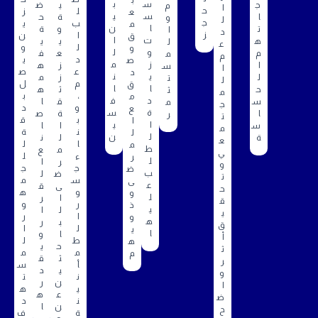
س
ب
ج
ي
ض
م
ا
ح
ل
ز
ع
س
ي
ا
ة
ح
و
ل
ج
ب
ي
م
ا
ن
ت
و
ة
ا
د
ز
ا
ن
ق
ت
ا
ه
ي
ي
ل
ع
ل
و
و
و
ل
م
ع
ف
م
م
د
ي
ص
ز
م
ا
ز
ه
س
ا
ع
ص
د
ي
ن
ل
ز
م
ت
ل
م
ل
ق
ا
ا
ح
ث
ه
ث
م
،
ب
م
د
ف
س
ق
ا
م
ج
و
د
ع
ة
س
ا
ة
ص
ر
ت
ب
ق
ا
ا
ي
س
ا
ا
م
ن
ة
ل
ل
ن
ة
ل
ن
ع
ا
ل
م
ط
م
ع
ي
ء
ل
ر
ل
ر
ا
و
ج
ج
ض
ب
ض
ل
ت
س
م
ى
ع
ى
ق
ح
و
ه
و
ل
ا
ر
ق
ر
و
ذ
ي
ل
ا
ي
ا
ر
و
ه
ب
ر
ق
ل
ا
ي
ا
ا
و
أ
ط
ل
ه
ح
ي
ث
م
م
م
ث
ق
ر
أ
س
ي
د
و
ن
ت
ن
ر
ا
ي
ه
ع
ه
ض
ن
د
ن
ا
ح
ة
ف