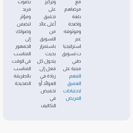
مع
وتركيز
بصوت
مرضاهم
على
فريد
بلغة
تحقيق
ومؤثر
واضحة
أعلى عائد
لنضمن
وموثوقة؛
من
وصولك
عبر
التسويق
إلى
استراتيجيا
باستمرار
الجمهور
ت تسويق
بحيث
المناسب
طبي
يتحول كل
في الوقت
مبنية على
فعل إلى
المناسب
الفهم
زيادة في
بالطريقة
العميق
العوائد أو
الصحيحة
لاحتياجات
تخفيض
المريض
في
التكاليف