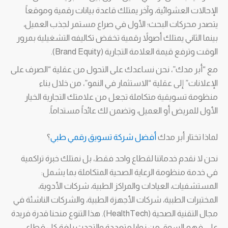
الإحالات العشوائية، وآخر يمتلك قاعدة بيانات رقمية وموقعاً
يتصدر محركات البحث؛ الأول في صراع مستمر لجذب العميل،
بينما الثاني يمتلك أصولاً رقمية تخفض تكاليفه التشغيلية بمرور
الوقت وترفع قيمة العلامة التجارية (Brand Equity).
مع “أبر مدك”، نحن نساعدك على التحول من عقلية “الصرف على
الإعلانات” إلى عقلية “الاستثمار في النمو”، من خلال بناء
منظومة تسويقية متكاملة تجعل من علامتك التجارية الخيار
الأول للمريض أو العميل، وتضمن لك عائداً مستداماً.
لماذا تختار أبر مدك
أفضل شركة تسويق رقمي طبي
؟
نحن لا نقدم خدماتنا لقطاع واحد فقط، بل نمتلك خبرة تراكمية
في خدمة منظومة الرعاية الصحية المتكاملة بما يشمل:
المستشفيات، العيادات والمراكز الطبية، شركات الأدوية،
المختبرات الطبية، شركات الأجهزة الطبية، والشركات الناشئة في
مجال التقنية الصحية (HealthTech). هذا التنوع منحنا قدرة فريدة
على فهم السوق من زوايا متعددة والتحدث بلغة كل قطاع