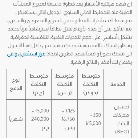
إن فهم هيكلية الأسعار يعد خطوة حاسمة لمديري المنشآت
الطبية عند التخطيط المالي السنوي. الجدول التالي يستعرض
متوسط الاستثمارات المطلوبة في السوق السعودي والمصري،
مع التأكيد على أن هذه الأرقام تمثل نطاقاً استرشادياً مرناً يعتمد
بشكل أساسي على حجم التحديات التقنية، التنافسية الجغرافية،
ونطاق الحملات المستهدفة؛ حيث نهدف من خلال هذا الجدول
إلى منحك تصوراً واقعياً يمهد الطريق لاتخاذ
قرار استثماري واعي
يضمن لك أفضل النتائج الرقمية.
متوسط
متوسط
متوسط
نوع
الخدمة
التكلفة
التكلفة
التكلفة
الدفع
(دولار)
(ر.س)
(ج.م)
تحسين
15,000 –
1,125 –
محركات
300 –
18,750
240,000
شهرياً
البحث
5,000 $
ر.س
ج.م
(SEO)