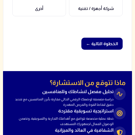
شركة أجهزة / تقنية
أخرى
← الخطوة التالية
ماذا تتوقع من الاستشارة؟
تحليل مفصل لنشاطك وللمنافسين
دراسة متعمقة لوضعك الرقمي الحالي مقارنة بأبرز المنافسين، مع تحديد
دقيق لنقاط القوة والفرص المهدرة
استراتيجية تسويقية مقترحة
خطة عملية مخصصة تتوافق مع أهدافك التجارية والتسويقية، وتضمن
الوصول الفعال لجمهورك المستهدف
الشفافية في العائد والميزانية