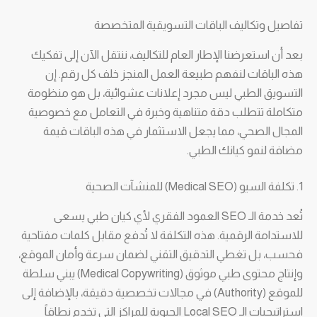
تفاصيل وتكاليف الباقات التسويقية المتخصصة
بعد أن استعرضنا الإطار العام للتكاليف، ننتقل الآن إلى تفكيك
هذه الباقات لنفهم طبيعة العمل المنجز خلف كل رقم. إن
التسويق الطبي ليس مجرد إعلانات عشوائية، بل هو منظومة
متكاملة تتطلب دقة متناهية وخبرة في التعامل مع خصوصية
المجال الصحي، مما يجعل الاستثمار في هذه الباقات قيمة
مضافة لنمو كيانك الطبي.
1. تكلفة السيو (Medical SEO) للمنشآت الصحية
تُعد خدمة الـ SEO العمود الفقري لأي كيان طبي يسعى
للاستدامة الرقمية. هذه التكلفة لا تُدفع مقابل كلمات مفتاحية
فحسب، بل تغطي التدقيق التقني لضمان سرعة وأمان الموقع،
وإنتاج محتوى طبي موثوق (Medical Copywriting) يبني سلطة
للموقع (Authority) في مجالات تخصصية دقيقة، بالإضافة إلى
استراتيجيات الـ Local SEO الحيوية للمراكز التي تخدم نطاقاً