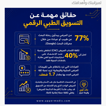
لميزانيتك وأهدافك.