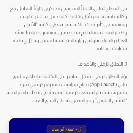
في القطاع الطبي، الخطأ التسويقي قد يكون كارثياً. التعامل مع
وكالة عامة قد يبدو أقل تكلفة، لكنه يحمل مخاطر قانونية
ومهنية. في “أبر مدك”، الاستثمار يغطي تكلفة “الأمان
والاحترافية”؛ فريقنا يضم متخصصين يفهمون ضوابط هيئة
الغذاء والدواء وقوانين وزارة الصحة، مما يضمن رسائل إعلانية
متوافقة وجذابة.
3. النطاق الزمني والأهداف
يؤثر النطاق الزمني بشكل مباشر على التكلفة؛ فإطلاق تطبيق
طبي (App Launch) يحتاج ميزانية ضخمة ومركزة في فترة
قصيرة، بينما بناء السمعة الرقمية لمستشفى يتطلب استراتيجية
“النفس الطويل” وميزانية موزعة على المدى البعيد.
آراء عملاء أبر مدك