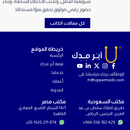
تسويقية أفضل، وتجنب الأخطاء الشائعة، وبناء
حضور رقمي موثوق يحقق نموًا مستدامًا.
كل مقالات الكاتب
خريطة الموقع
الرئيسية
قصة أبر مدك
Y
L
X
I
F
o
i
-
n
a
خدماتنا
للوظائف برجاء مراسلتنا على
u
n
t
s
c
hr@uppermedic.com
أعمالنا
t
k
w
t
e
u
e
i
a
b
المدونة
b
d
t
g
o
e
i
t
r
o
مكتب السعودية
مكتب مصر
n
e
a
k
طريق الملك سلمان بن عبد
14/1 الشطر التاسع، المعادي،
-
r
m
-
العزيز، النرجس، الرياض
القاهرة
i
f
20-1020-211-874+
966-556-182-629+
n