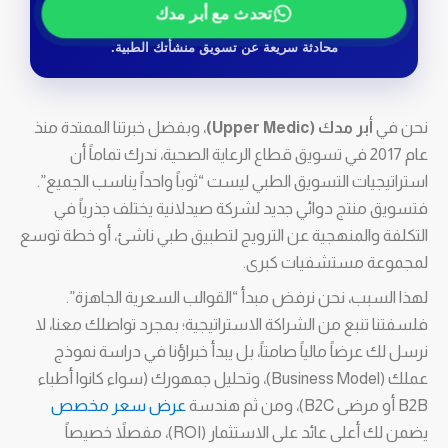
تحدث مع أبر مدك
محادثة سريعة عن تسويق منشأتك الطبية.
نحن في
أبر مدك (Upper Medic)
، وبفضل خبرتنا الممتدة منذ
عام 2017 في تسويق قطاع الرعاية الصحية، ندرك تماماً أن
استراتيجيات التسويق الطبي ليست “ثوباً واحداً يناسب الجميع”.
فتسويق منتج دوائي جديد لشركة صيدلانية يختلف جذرياً في
التكلفة والمنهجية عن الترويج لتطبيق طبي ناشئ، أو خطة توسع
لمجموعة مستشفيات كبرى.
لهذا السبب، نحن نرفض مبدأ “القوالب السعرية الجاهزة”.
فلسفتنا تنبع من الشراكة الاستراتيجية؛ بمجرد تواصلك معنا، لا
نرسل لك عرضاً مالياً صامتاً، بل يبدأ خبراؤنا في دراسة نموذج
عملك (Business Model)، وتحليل جمهورك (سواء كانوا أطباء
B2B أو مرضى B2C)، ومن ثم هندسة
عرض سعر مخصص
يضمن لك أعلى عائد على الاستثمار (ROI)، مفصلاً خصيصاً