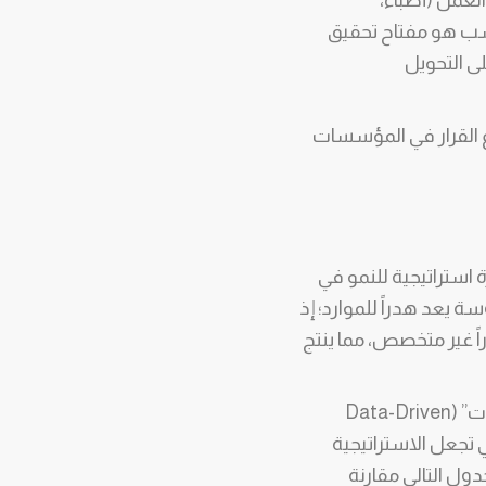
العمل (أطباء،
سب هو مفتاح تحقيق
لى التحويل
ع القرار في المؤسسات
ة استراتيجية للنمو في
 يعد هدراً للموارد؛ إذ
غير متخصص، مما ينتج
إن نجاحك في هذا القطاع يعتمد على التحول من العشوائية إلى “التسويق القائم على البيانات” (Data-Driven
تي تجعل الاستراتيجية
ول التالي مقارنة