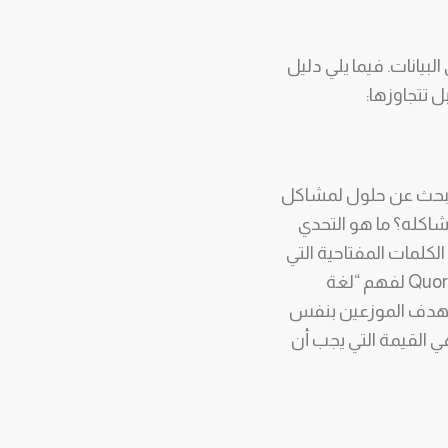
بيانات. فيما يلي دليل
 تتجاوزها:
 يبحث عن حلول لمشاكل
Buyer) بدقة؛ من هو؟ ما هي مشاكله؟ ما هو التحدي
أو مستشفاه؟ استخدم أدوات البحث مثل Google Trends لفهم الكلمات المفتاحية التي
يستخدمها الأطباء، ولا تكتفِ بذلك؛ تصفح المنتديات التخصصية، ومواقع مثل Reddit و Quora لفهم “لغة
ستهدف الموزعين بنفس
ي القيمة التي يجب أن