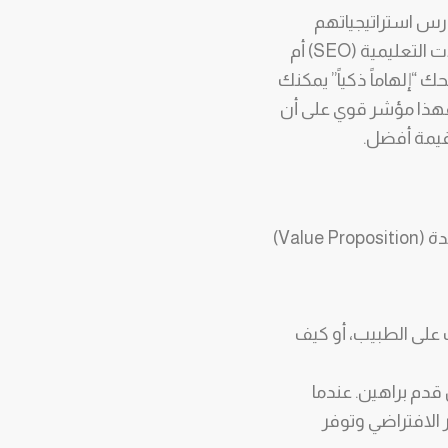
درس استراتيجياتهم
التسويقية بعمق. اسأل نفسك: من أين يحصلون على زياراتهم؟ هل هم أقوياء في المقالات التعليمية (SEO) أم
ليل حملاتهم الناجحة يمنحك “إلهاماً ذكياً” يمكنك
ً في عرض “دراسات حالة” (Case Studies) لمنتجاته، فهذا مؤشر قوي على أن
قيمة أفضل.
الأطباء ومديرو المشتريات لا يشترون “معدات”، بل يشترون “نتائج” و”حلولاً”. قيمتك الفريدة (Value Proposition)
على الطبيب، أو كيف
قدم براهين. عندما
ر الافتراضي وتوفر