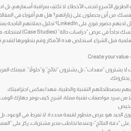
الطريق الأسرع لتجنب الأخطاء. لا تكتفِ بمراقبة أسعارهم، بل ا
في الإعلانات الممولة؟ هل لديهم حضور قوي على LinkedIn؟ تح
إعادة تدويره. إذا وجد منافسك نجاحا
علمية قبل الشراء. استخلص هذه الأفكار وقم بتطويرها لتقدم 
ختارونك.
هم بمصطلحاتهم التقنية والطبية، فهذا يعكس احترافيتك.
اً من سرد مواصفات تقنية مملة، اشرح كيف يوفر جهازك الوقت 
شخيص.
وى الجيد هو عرض متطور لقيمة محددة. لا تفرط في الوعود، بل 
 على “دقة النتائج”؛ وعندما تخاطب مدير مشتريات، ركز على “العم