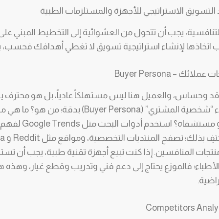
نافسية، يجب أن تتحول من العشوائية إلى التخطيط المبني على ال
اتخاذها لإنشاء استراتيجية تسويق لا تغطي أهدافك فحسب، بل
د وحساس، والعميل هنا ليس مستهلكاً عادياً، بل هو محترف
تقنية أو تشغيلية. ابدأ ببناء “شخصية المشتري” ( Persona
الذي يواجهه في عيادته 
نتجات المنافسين. إذا كنت تبيع أجهزة تقنية طبية، يجب أن ت
لأطباء؛ فالموزع يحتاج إلى دعم فني وتدريب وقطع غيار، وهذه ه
اضية.