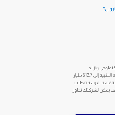
تروني؟
نولوجي وتزايد
الاستثمارات الصحية. ووفقاً لتقديرات الأسواق العالمية، يُتوقع أن يصل حجم سوق الأجهزة الطبية إلى 612.7 مليار
ي أيضاً منافسة شرسة تتطلب
كيف يمكن لشركتك تجاوز