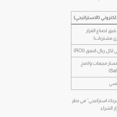
لكتروني (الاستراتيجي)
ق لصناع القرار
ري مشتريات)
ل ريال مُنفق (ROI)
مسار مبيعات واضح
فسي
ريك استراتيجي” في نظر
 الشراء.