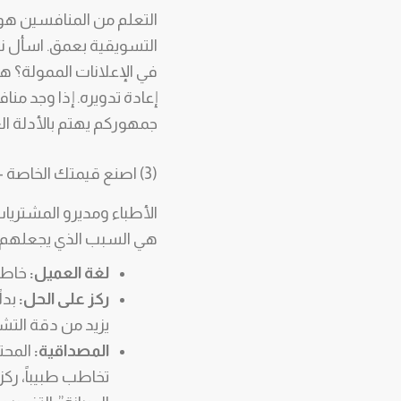
التعلم من المنافسين هو 
جمهوركم يهتم بالأدلة ال
(3) اصنع قيمتك الخاصة – Create your value
هي السبب الذي يجعلهم ي
لغة العميل:
خاطب
ركز على الحل:
بدل
يزيد من دقة الت
المصداقية:
المحت
تخاطب طبيباً، ركز