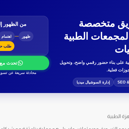
يق متخصصة
من الظهور إ
المجمعات الطبية
ظهور
اهتمام
ات
طلب حج
ة على بناء حضور رقمي واضح، وتحويل
تحدث مع 
وزات فعلية.
محادثة سريعة عن تسوي
SEO &
إدارة السوشيال ميديا
زة الطبية