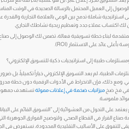
 يعد التسويق مجرد إعلان عابر، بل هو عملية بناء ثقة مع شركاء 
وصول إلى العميل المحتمل بالرسالة الصحيحة في الوقت المنا
إلى استراتيجية شاملة تدمج بين الوعي بالعلامة التجارية والقدرة ع
المتقدمة لبناء خطة تسويقية فعالة، تضمن لك الوصول إلى صنا
 بأعلى عائد على الاستثمار (ROI).
ومستلزمات طبية إلى استراتيجيات ذكية للتسويق الإلكتروني؟
ات الطبية، لم يعد التسويق الإلكتروني خياراً تكميلياً، بل ضرور
ي. ومع ذلك، فإن الانخراط في الأدوات الرقمية دون خطة مدروسة
 في فخ ضخ
ميزانيات ضخمة في إعلانات ممولة
تستهدف جمهوراً 
وائد ملموسة.
هم طبيعة صناع القرار في القطاع الصحي. ولتوضيح الفوارق الجوهرية ال
يقي للتفوق على الأساليب التقليدية المحدودة، نستعرض في الجد