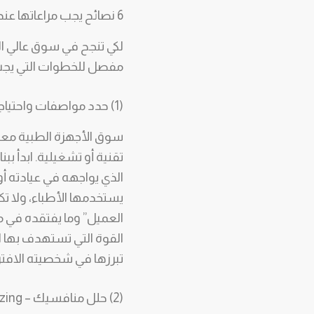
6 نصائح يجب مراعاتها عند التسويق الاستراتيجي للأجهزة والمستلزمات الطبية
لكي تنجح في سوق عالي الت
مفصل للخطوات التي يجب 
(1) حدد مواصفات واحتياجات عملائك – Buyer Persona
سوق الأجهزة الطبية معق
العميل” وما يفتقده في م
القوة التي تستهدف بها ا
تبرزها في شخصيته الافتر
(2) حلل منافسيك – Competitors Analyzing