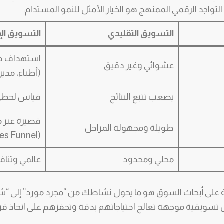
لتواجد الرقمي الممنهج هو الخيار الأمثل للنمو المستدام:
التسويق التقليدي
التسويق الإ
استهداف دقي
عشوائي وغير دقيق
(أطباء، مدي
يصعب تتبع النتائج
قياس لحظي لك
قصيرة عبر 
طويلة ومجهولة المراحل
(Sales Funnel)
محلي ومحدود
عالمي وتنا
ة على أبحاث السوق هو ما يحول نشاطك من “مجرد مورد” إلى “ش
سويقية موجهة تعالج احتياجاتهم بدقة وتحفزهم على اتخاذ قرار