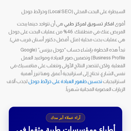
السيطرة على البحث المحلي (Local SEO) وخرائط جوجل
أقوى
افكار تسويق لمركز طبي
هي أن تتواجد حينما يبحث
المريض عنك في منطقتك. 46% من عمليات البحث على جوجل
هي عمليات بحث محلية (مثل: أفضل دكتور أسنان قريب مني).
تبدأ هذه الخطوة بإنشاء حساب “جوجل بيزنس” (Google
Business Profile) وتضمين صور العيادة ومواعيد العمل
الفعلية. ولكن لتتصدر النتائج الأولى وتتغلب على منافسيك في
نفس الشارع، تحتاج إلى استراتيجية أعمق. وهنا تبرز أهمية
استراتيجيات
تحسين ظهور العيادة على خرائط جوجل
لجذب آلاف
الزيارات العضوية المجانية شهرياً.
آراء عملاء أبر مدك
أطباء ومؤسسات طبية وثقوا في