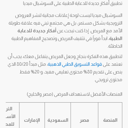
تطبيق أفكار جديدة للدعاية الطبية على السوشيال ميديا
السوشيال ميديا ليست لوحة إعلانات مجانية لنشر العروض
الترويجية بشكل مستمر، بل هي مجتمع تبني فيه علاقة طويلة
الأمد مع المريض. إذا كنت تبحث عن
أفكار جديدة للدعاية
الطبية
، ابدأ فوراً في تثقيف المريض وتصحيح المفاهيم الطبية
الخاطئة.
لتطبيق هذه الفكرة بنجاح وجعل المريض يتفاعل معك، يجب أن
تعتمد على
قواعد التسويق الطبي الذهبية
، مثل مبدأ 80/20 الذي
ينص على تقديم 80% محتوى تعليمي مفيد، و 20% فقط
محتوى ترويجي.
المنصات الأفضل لاستهداف المرضى (مصر والخليج)
التركيز
الأساس
المنصة
مصر
السعودية
الإمارات
للمحتو