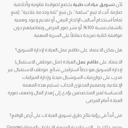
لأن
تسويق عيادات طبية
يخضع لضوابط قانونية وأخلاقية
صارمة. أنت لا تبيع “سلعة”، بل تبيع “ثقة وخدمة علاجية”. يُمنع
تماماً استخدام أساليب الإلحاح البيعي، أو تقديم وعود وهمية
بالشفاء بنسبة 100%، أو نشر صور المرضى وتفاصيلهم دون
موافقة كتابية صريحة حفاظاً على السرية المهنية.
هل يمكن الاعتماد على طاقم عمل العيادة لإدارة التسويق؟
الاعتماد على
طاقم عمل
العيادة (مثل موظفي الاستقبال)
لإدارة التسويق هو خطأ استراتيجي شائع. موظف الاستقبال غير
مدرب على خوارزميات السوشيال ميديا، وإدارة الميزانيات
الإعلانية، وتصميم المحتوى الجذاب. تسليم هذه المهمة
الحساسة لغير المتخصصين يؤدي إلى إهدار المال وضعف صورة
العيادة أمام المرضى.
متى أبدأ في رؤية نتائج طرق تسويق العيادات على أرض الواقع؟
يعتمد ذلك على الاستراتيجية المتبعة؛ الإعلانات الممولة (Google