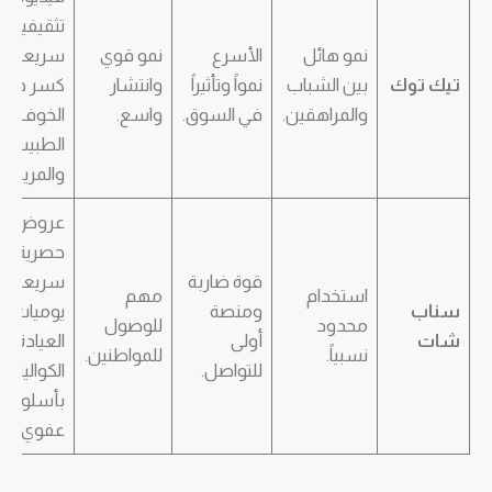
تثقيفية
نمو هائل
الأسرع
نمو قوي
سريعة،
تيك توك
بين الشباب
نمواً وتأثيراً
وانتشار
كسر حاجز
والمراهقين.
في السوق.
واسع.
الخوف بي
الطبيب
والمريض.
عروض
حصرية
قوة ضاربة
سريعة،
استخدام
مهم
سناب
ومنصة
يوميات
محدود
للوصول
شات
أولى
العيادة خ
نسبياً.
للمواطنين.
للتواصل.
الكواليس
بأسلوب
عفوي.