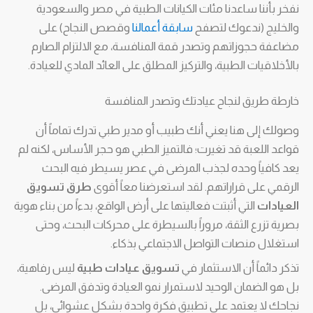
نفخر بأننا ساعدنا مئات الكيانات الطبية في مصر والسعودية
والخليج (ندعوك لتصفح
سابقة أعمالنا
وقصص النجاح) على
مضاعفة حجوزاتهم وتصدر قمة المنافسة، مع الالتزام الصارم
بالأخلاقيات الطبية، والتركيز المطلق على العائد المادي للعيادة.
خارطة طريق لنجاح عيادتك وتصدر المنافسة
وصولك إلى هنا يعني أنك طبيب أو مدير طبي تدرك تماماً أن
قواعد اللعبة قد تغيرت؛ فالتميز الطبي هو حجر الأساس، لكنه لم
يعد كافياً وحده لجذب المرضى في عصر يسيطر فيه البحث
الرقمي على قراراتهم. لقد استعرضنا معاً أقوى
طرق تسويق
العيادات
التي أثبتت فعاليتها على أرض الواقع، بدءاً من بناء هوية
بصرية تزرع الثقة، مروراً بالسيطرة على محركات البحث، وحتى
استغلال منصات التواصل الاجتماعي بذكاء.
تذكر دائماً أن الاستثمار في
تسويق عيادات طبية
ليس رفاهية،
بل هو الضمان الوحيد لاستمرار نمو العيادة وتدفق المرضى.
نجاحك لا يعتمد على تطبيق فكرة واحدة بشكل عشوائي، بل