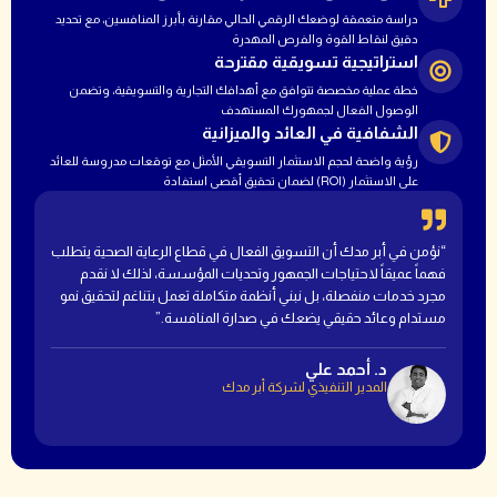
دراسة متعمقة لوضعك الرقمي الحالي مقارنة بأبرز المنافسين، مع تحديد
دقيق لنقاط القوة والفرص المهدرة
استراتيجية تسويقية مقترحة
خطة عملية مخصصة تتوافق مع أهدافك التجارية والتسويقية، وتضمن
الوصول الفعال لجمهورك المستهدف
الشفافية في العائد والميزانية
رؤية واضحة لحجم الاستثمار التسويقي الأمثل مع توقعات مدروسة للعائد
على الاستثمار (ROI) لضمان تحقيق أقصى استفادة
“نؤمن في أبر مدك أن التسويق الفعال في قطاع الرعاية الصحية يتطلب
فهماً عميقاً لاحتياجات الجمهور وتحديات المؤسسة، لذلك لا نقدم
مجرد خدمات منفصلة، بل نبني أنظمة متكاملة تعمل بتناغم لتحقيق نمو
مستدام وعائد حقيقي يضعك في صدارة المنافسة.”
د. أحمد علي
المدير التنفيذي لشركة أبر مدك