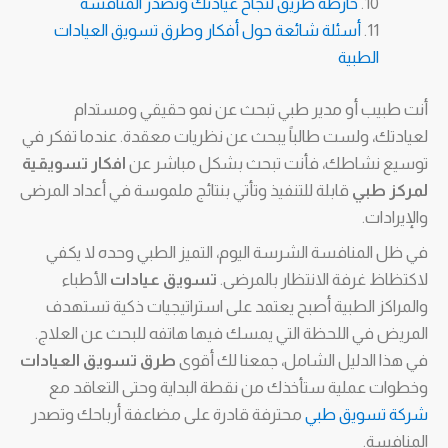
خارطة طريق لنجاح عيادتك وتصدر المنافسة
أسئلة شائعة حول أفكار وطرق تسويق العيادات
الطبية
أنت طبيب أو مدير طبي تبحث عن نمو حقيقي ومستدام
لعيادتك، ولست طالباً يبحث عن نظريات معقدة. عندما تفكر في
توسيع نشاطك، فأنت تبحث بشكل مباشر عن
افكار تسويقية
لمركز طبي
قابلة للتنفيذ وتأتي بنتائج ملموسة في أعداد المرضى
والإيرادات.
في ظل المنافسة الشرسة اليوم، التميز الطبي وحده لا يكفي
لاكتظاظ غرفة الانتظار بالمرضى.
تسويق عيادات
الأطباء
والمراكز الطبية أصبح يعتمد على استراتيجيات ذكية تستهدف
المريض في اللحظة التي يمسك فيها هاتفه للبحث عن العلاج.
في هذا الدليل الشامل، جمعنا لك أقوى
طرق تسويق العيادات
وخطوات عملية ستأخذك من نقطة البداية وحتى التعاقد مع
شركة تسويق طبي
محترفة قادرة على مضاعفة أرباحك وتصدر
المنافسة.