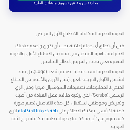
محادثة سريعة عن تسويق منشأتك الطبية.
الهوية البصرية المتكاملة: الانطباع الأول للمريض
قبل أن تطلق أي حملة إعلانية، يجب أن تكون واجهة عيادتك
الاحترافية جاهزة. المريض يبني ثقته من الانطباع الأول، والهوية
المهتزة تعني فقدان المريض لصالح المنافس.
الهوية البصرية ليست مجرد تصميم شعار (Logo)، بل تمتد
لتشمل الألوان المريحة للعين (مثل الأزرق والأخضر في القطاع
الصحي)، المطبوعات، تصميمات السوشيال ميديا، وحتى الزي
الرسمي (Scrubs) الذي يرتديه
طاقم عمل
العيادة من أطباء
وتمريض وموظفي استقبال. كل هذه التفاصيل تصنع صورة
ذهنية لا تُنسى. يمكنك الاطلاع على
باقة خدماتنا المتكاملة
لترى
كيف نقوم في “أبر مدك” ببناء هويات طبية متكاملة تزرع الثقة
الفورية.