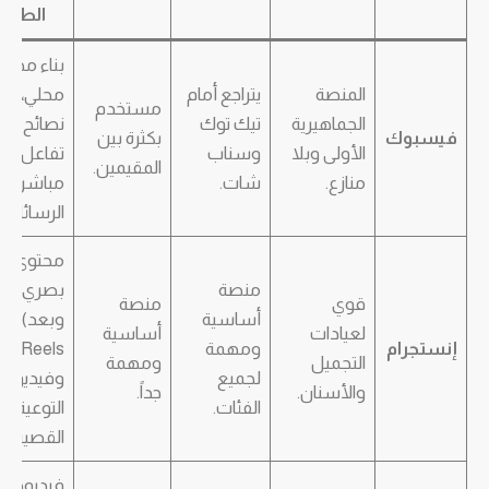
الطبي
بناء مجتم
المنصة
يتراجع أمام
محلي،
مستخدم
الجماهيرية
تيك توك
نصائح عام
فيسبوك
بكثرة بين
الأولى وبلا
وسناب
تفاعل
المقيمين.
منازع.
شات.
مباشر عبر
الرسائل.
محتوى
منصة
بصري (قب
قوي
منصة
أساسية
وبعد)،
لعيادات
أساسية
إنستجرام
ومهمة
Reels
التجميل
ومهمة
لجميع
وفيديوه
والأسنان.
جداً.
الفئات.
التوعية
القصيرة.
فيديوها