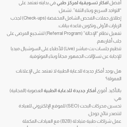
أفضل
افكار تسويقية لمركز طبي
في بدايته تعتمد على
“التواجد السريع وبناء الثقة”. تشمل:
إطلاق حملات الفحص الشامل المخفضة (Check-ups) لجذب
الزيارات الأولى وتكوين قاعدة بيانات.
تفعيل نظام “الإحالة” (Referral Program) لتشجيع المرضى على
جلب أقاربهم.
تنظيم جلسات بث مباشر (Live) للأطباء على السوشيال ميديا
للإجابة عن تساؤلات الجمهور مجاناً وبناء الموثوقية.
هل يوجد أفكار جديدة للدعاية الطبية لا تعتمد على الإعلانات
الممولة؟
بالتأكيد. أقوى
أفكار جديدة للدعاية الطبية
العضوية (المجانية)
هي:
تحسين محركات البحث (SEO) للموقع الإلكتروني للعيادة
لتتصدر نتائج جوجل.
عمل شراكات طبية متبادلة (B2B) مع العيادات المكملة