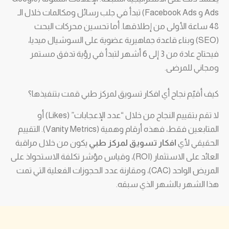
Ads و Facebook Ads) تبدأ في جلب رسائل ومكالمات خلال الـ
48 ساعة الأولى من إطلاقها. أما تحسين محركات البحث
(SEO) وبناء قاعدة جماهيرية عضوية على السوشيال ميديا،
فيحتاج عادة من 3 إلى 6 أشهر لتبدأ في رؤية تدفق مستمر
ومجاني للمرضى.
كيف أقيّم نجاح أي افكار تسويق لمركز طبي قمت بتنفيذها؟
لا تقم بتقييم النجاح من خلال “عدد الإعجابات” (Likes) أو
المتابعين فقط، فهذه أرقام وهمية (Vanity Metrics). التقييم
الحقيقي لأي
افكار تسويق لمركز طبي
يكون من خلال مراقبة
العائد على الاستثمار (ROI)، وقياس مؤشر تكلفة الاستحواذ على
المريض الواحد (CAC)، ومقارنة عدد الحجوزات الفعلية التي تمت
هذا الشهر بالشهر الذي سبقه.