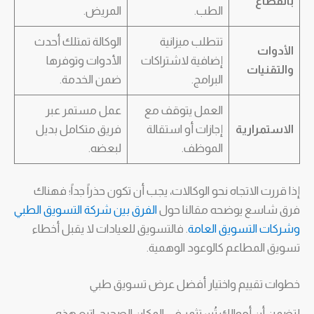
بالقطاع
الطب.
المريض.
تتطلب ميزانية
الوكالة تمتلك أحدث
الأدوات
إضافية لاشتراكات
الأدوات وتوفرها
والتقنيات
البرامج.
ضمن الخدمة.
العمل يتوقف مع
عمل مستمر عبر
الاستمرارية
إجازات أو استقالة
فريق متكامل بديل
الموظف.
لبعضه.
إذا قررت الاتجاه نحو الوكالات، يجب أن تكون حذراً جداً؛ فهناك
فرق شاسع يوضحه مقالنا حول
الفرق بين شركة التسويق الطبي
وشركات التسويق العامة
. فالتسويق للعيادات لا يقبل أخطاء
تسويق المطاعم كالوعود الوهمية.
خطوات تقييم واختيار أفضل عرض تسويق طبي
لتضمن أن أموالك تُستثمر في المكان الصحيح، اتبع هذه