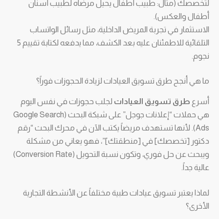
لتخصصك (مثال: طبيب أطفال يحيل مرضاه لطبيب أسنان
أطفال والعكس).
الاستثمار في تجربة المريض الداخلية، مثل رسائل الواتساب
التلقائية للاطمئنان عليه بعد الكشف، مما يدفعه لكتابة تقييم 5
نجوم.
ما هي أنجح طرق تسويق العيادات لزيادة الحجوزات فوراً؟
أسرع
طرق تسويق العيادات
لجلب حجوزات في نفس اليوم
هي حملات “إعلانات جوجل” على شبكة البحث (Google Search
Ads). لأنها تستهدف مريضاً يكتب الآن في محرك البحث “رقم
دكتور [تخصصك] في [منطقتك]”، فهو يعاني من مشكلة
ويبحث عن حل فوري، وتكون نسبة التحويل (Conversion Rate)
عالية جداً.
لماذا يعتبر تسويق عيادات طبية مختلفاً عن الأنشطة التجارية
الأخرى؟