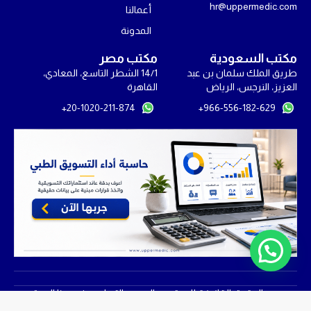
u
n
t
s
c
hr@uppermedic.com
أعمالنا
t
k
w
t
e
u
e
i
a
b
المدونة
b
d
t
g
o
e
i
t
r
o
مكتب السعودية
مكتب مصر
n
e
a
k
طريق الملك سلمان بن عبد
14/1 الشطر التاسع، المعادي،
-
r
m
-
العزيز، النرجس، الرياض
القاهرة
i
f
20-1020-211-874+
966-556-182-629+
n
ابدأ المحادثة!
جميع الحقوق القانونية للمحتوى والصور والتصاميم في هذا الموقع
محفوظة © 2026 Upper Medic