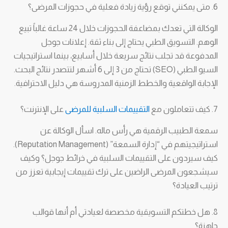
6. متى يمكنني توقع رؤية زيادة فعلية في حجوزات المرضى؟
الوكالة التي تعدك بمضاعفة الحجوزات خلال 24 ساعة غالباً تبيع
الوهم. التسويق الطبي يحتاج إلى بناء ثقة. إعلانات جوجل
المدفوعة قد تجلب نتائج سريعة خلال أسابيع، بينما استراتيجيات
السيو الطبي (SEO) تحتاج من 3 إلى 6 أشهر لتتصدر نتائج البحث.
الإجابة الواقعية والخطط الزمنية المدروسة هي دليل الاحترافية.
7. كيف تتعاملون مع
التقييمات السلبية للمرضى
على الإنترنت؟
سمعة الطبيب الرقمية هي رأس ماله. اسأل الوكالة عن
استراتيجيتهم في “إدارة السمعة” (Reputation Management).
كيف سيردون على التقييمات السلبية في خرائط جوجل؟ وكيف
سيشجعون المرضى الراضين على ترك تقييمات إيجابية تعزز من
ترتيب العيادة؟
8. هل خطتكم التسويقية مخصصة لعيادتي أم أنها قوالب
جاهزة؟