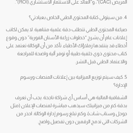
المريض (CAC)”، و”العائد على الاستثمار الاستشاري (ROI)”.
4. من سيتولى كتابة المحتوى الطبي الخاص بعيادتي؟
صياغة المحتوى الطبي تتطلب دقة علمية متناهية. لا يمكن لكاتب
إعلانات عام أن يشرح “خطوات زراعة الأسنان الفورية” دون وقوع
أخطاء قد ينتقدها زملاؤك الأطباء. تأكد من أن الوكالة تعتمد على
كتاب محتوى ذوي خلفية طبية أو توفر آلية واضحة للمراجعة
والاعتماد الطبي قبل النشر.
5. كيف سيتم توزيع الميزانية بين إعلانات المنصات ورسوم
الإدارة؟
الشفافية المالية هي أساس أي شراكة ناجحة. يجب أن تعرف
بدقة كم من ميزانيتك سيذهب مباشرة لمنصات الإعلان (مثل
جوجل وسناب شات)، وكم تبلغ رسوم إدارة الوكالة. احذر من
الشركات التي تدمج الرقمين دون تفصيل واضح.