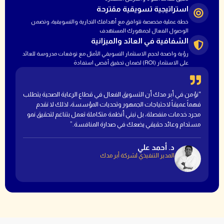
استراتيجية تسويقية مقترحة
خطة عملية مخصصة تتوافق مع أهدافك التجارية والتسويقية، وتضمن
الوصول الفعال لجمهورك المستهدف
الشفافية في العائد والميزانية
رؤية واضحة لحجم الاستثمار التسويقي الأمثل مع توقعات مدروسة للعائد
على الاستثمار (ROI) لضمان تحقيق أقصى استفادة
“نؤمن في أبر مدك أن التسويق الفعال في قطاع الرعاية الصحية يتطلب
فهماً عميقاً لاحتياجات الجمهور وتحديات المؤسسة، لذلك لا نقدم
مجرد خدمات منفصلة، بل نبني أنظمة متكاملة تعمل بتناغم لتحقيق نمو
مستدام وعائد حقيقي يضعك في صدارة المنافسة.”
د. أحمد علي
المدير التنفيذي لشركة أبر مدك