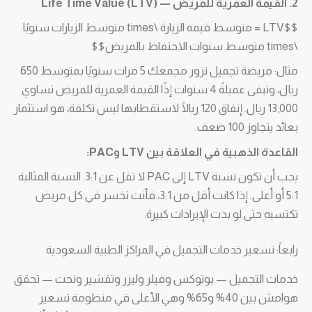
2. القيمة العمرية للمريض — Life Time Value (LTV)
$$LTV = متوسط قيمة الزيارة \times متوسط الزيارات سنويًا
\times متوسط سنوات الاحتفاظ بالمريض$$
مثال: مريضة تجميل تزور مجمعك 5 مرات سنويًا بمتوسط 650
ريال، وتبقى عميلةً 4 سنوات إذًا القيمة العمرية للمريض تساوي
13,000 ريال. إنفاق 120 ريالًا لاستقطابها ليس تكلفة، هو استثمار
بعائد يتجاوز 100 ضعف.
القاعدة الذهبية في العلاقة بين LTV وPAC:
يجب أن تكون نسبة LTV إلى PAC لا تقل عن 3:1. النسبة المثالية
5:1 أو أعلى. إذا كانت أقل من 3:1، فأنت تخسر في كل مريض
تكتسبه حتى لو بدت الإيرادات كبيرة.
رابعاً: تسعير خدمات التجميل في المراكز الطبية السعودية
خدمات التجميل — بوتوكس وفيلر وليزر وتقشير ونحت — تحقق
هوامش بين 40% و65% وهي الأعلى في منظومة تسعير