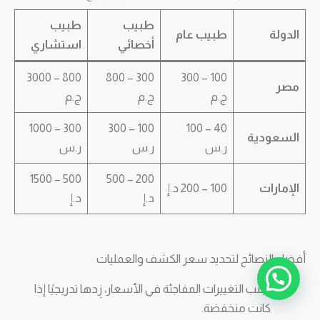
طبيب
طبيب
الدولة
طبيب عام
أخصائي
استشاري
800 – 3000
300 – 800
100 – 300
مصر
ج.م
ج.م
ج.م
300 – 1000
100 – 300
40 – 100
السعودية
ر.س
ر.س
ر.س
500 – 1500
200 – 500
الإمارات
100 – 200 د.إ
د.إ
د.إ
أفضل النصائح لتحديد سعر الكشف والعمليات
ابدأ المحادثة!
تجنُّب التغييرات المفاجئة في الأسعار، زِدها تدريجيًا إذا
كانت منخفضة.