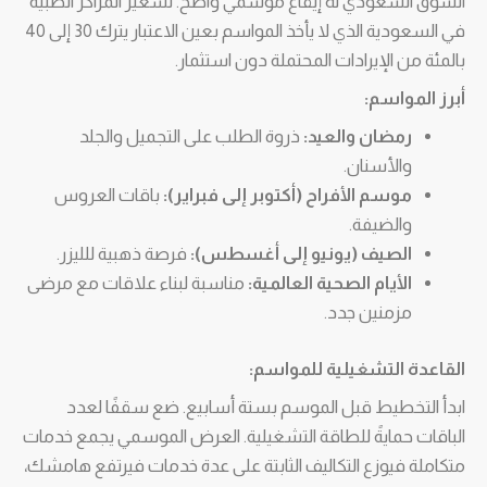
السوق السعودي له إيقاع موسمي واضح. تسعير المراكز الطبية
في السعودية الذي لا يأخذ المواسم بعين الاعتبار يترك 30 إلى 40
بالمئة من الإيرادات المحتملة دون استثمار.
أبرز المواسم:
رمضان والعيد:
ذروة الطلب على التجميل والجلد
والأسنان.
موسم الأفراح (أكتوبر إلى فبراير):
باقات العروس
والضيفة.
الصيف (يونيو إلى أغسطس):
فرصة ذهبية للليزر.
الأيام الصحية العالمية:
مناسبة لبناء علاقات مع مرضى
مزمنين جدد.
القاعدة التشغيلية للمواسم:
ابدأ التخطيط قبل الموسم بستة أسابيع. ضع سقفًا لعدد
الباقات حمايةً للطاقة التشغيلية. العرض الموسمي يجمع خدمات
متكاملة فيوزع التكاليف الثابتة على عدة خدمات فيرتفع هامشك،