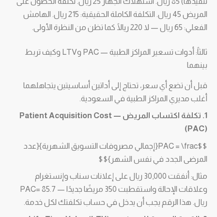
تنفيذها) 85 ريال. استهلاك الجهاز 25 ريال. تكلفة الحصول على
المريض 45 ريال. التكلفة الكاملة الحقيقية: 215 ريال. الهامش
الفعلي: 65 ريال — لا 220 ريالًا كما تظن من النظرة الأولى.
ثالثاً: أدوات تسعير المراكز الطبية — PAC وLTV وكيف تربط
بينهما
قبل أن تضع أي سعر، تحتاج إلى أداتين أساسيتين يتجاهلهما
أغلب مديري المراكز الطبية في السعودية.
1. تكلفة اكتساب المريض — Patient Acquisition Cost
(PAC)
$$PAC = \frac{إجمالي مصروفات التسويق الشهرية}{عدد
المرضى الجدد في نفس الشهر}$$
مثال: أنفقت 30,000 ريال على إعلانات سناب وإنستغرام
وعلاقات الإحالة واستقطبت 350 مريضًا جديدًا — PAC= 85.7
ريال. هذا الرقم يجب أن يدخل في حساب تكلفتك لكل خدمة.