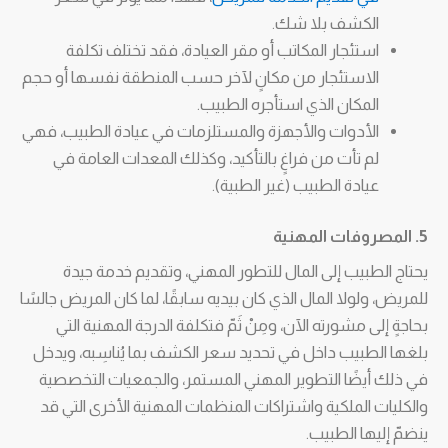
الكشف بلا شك.
استئجار المكاتب أو مقر العيادة، فقد تختلف تكلفة
الاستئجار من مكانٍ لآخر حسب المنطقة نفسها أو حجم
المكان الذي استأجره الطبيب.
الأدوات والأجهزة والمستلزمات في عيادة الطبيب، فهي
لم تأت من فراغٍ بالتأكيد، وكذلك المعدات العامة في
عيادة الطبيب (غير الطبية).
5. المصروفات المهنية
يحتاج الطبيب إلى المال للتطور المهني، وتقديم خدمة جيدة
للمريض، ولولا المال الذي كان بيديه سابقًا، لما كان المريض جالسًا
بحاجةٍ إلى مشورته الآن، ومِنْ ثَمّ فتكلفة الدرجة المهنية التي
بلغها الطبيب داخل في تحديد سعر الكشف بما يُناسِبه، ويدخل
في ذلك أيضًا التطوير المهني المستمر، والجمعيات التخصصية
والكليات الملكية واشتراكات المنظمات المهنية الأخرى التي قد
ينضمّ إليها الطبيب.