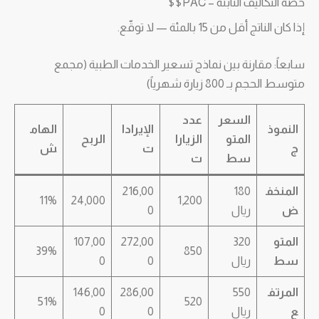
حصة التكاليف الثابتة – PAC$$
إذا كان الناتج أقل من 15 بالمئة — لا توقّع.
سابعاً: مقارنة بين نماذج تسعير الخدمات الطبية (مجمع
متوسط الحجم بـ 800 زيارة شهرياً)
السعر
عدد
النموذ
الإيرادا
الهام
المتو
الزيارا
الربح
ج
ت
ش
سط
ت
المنخف
180
216,00
11%
24,000
1,200
ض
ريال
0
المتو
320
272,00
107,00
39%
850
سط
ريال
0
0
المرتف
550
286,00
146,00
51%
520
ع
ريال
0
0