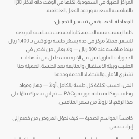
المراكز الطبية في السعودية. لكنها في الوقت ذاته الأكثر تأثرًا
بالمنافسة السعرية وردود الفعل العاطفية.
المعادلة الذهبية في تسعير التجميل:
كلما ارتفعت قيمة الخدمة، كلما انخفضت حساسية المريضة
للسعر. فمثلًا مركز في جدة يسعّر جلسة بوتوكس بـ 1,400 ريال
بينما منافسه عند 800 ريال — ولا يعاني من نقص في
الحجوزات. الفارق ليس في الإبرة نفسها بل في شهادات
الطبيب وبيئة الاستقبال والمتابعة بعد الجلسة. العميلة هنا
تشتري الأمان والنتيجة، لا الخدمة وحدها.
الحل:
احسب تكلفة كل جلسة بالكامل أولًا — جهاز ومواد
وطبيب وتكاليف ثابتة موزعة وPAC — ثم ابنِ سعرك بناءًا على
هذا الرقم، لا نزولًا من سعر المنافس.
خامساً: المواسم الصحية — كيف تحوّل العروض من خصم إلى
إيراد حقيقي