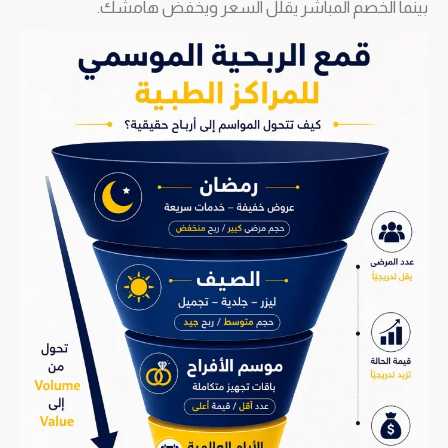
بينما الخصم المباشر يقلل السعر ويخفض هامشك.