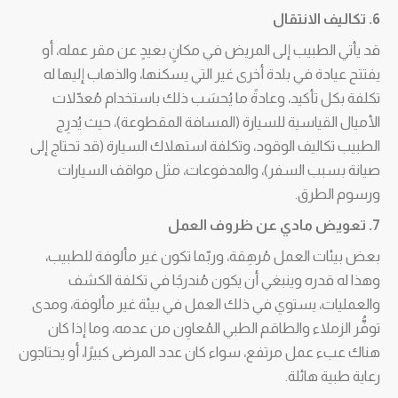
6. تكاليف الانتقال
قد يأتي الطبيب إلى المريض في مكانٍ بعيدٍ عن مقر عمله، أو
يفتتح عيادة في بلدة أخرى غير التي يسكنها، والذهاب إليها له
تكلفة بكل تأكيد، وعادةً ما يُحسَب ذلك باستخدام مُعدّلات
الأميال القياسية للسيارة (المسافة المقطوعة)، حيث يُدرِج
الطبيب تكاليف الوقود، وتكلفة استهلاك السيارة (قد تحتاج إلى
صيانة بسبب السفر)، والمدفوعات، مثل مواقف السيارات
ورسوم الطرق.
7. تعويض مادي عن ظروف العمل
بعض بيئات العمل مُرهِقة، وربّما تكون غير مألوفة للطبيب،
وهذا له قدره وينبغي أن يكون مُندرجًا في تكلفة الكشف
والعمليات، يستوي في ذلك العمل في بيئة غير مألوفة، ومدى
توفُّر الزملاء والطاقم الطبي المُعاوِن من عدمه، وما إذا كان
هناك عبء عمل مرتفع، سواء كان عدد المرضى كبيرًا، أو يحتاجون
رعاية طبية هائلة.