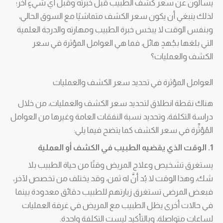
يسألون عن سعر كشف الطبيب قبل خبرته وقبل أي شيءٍ آخر؛
لذلك ينبغي أن يكون سعر الكشف متماشيًا مع السوق الحالي،
وبنفس الوقت لا يبخس خبرة الطبيب ومهارته والدرجة العلمية
التي بلغها بجُهدٍ هائل، فما هي العوامل المؤثرة في سعر
الكشف والعمليات؟
العوامل المؤثرة في تحديد سعر الكشف والعمليات
هناك نقطة انطلاق لتحديد سعر الكشف والعمليات، من خلال
دراسة التكلفة، وتحديد نسبة النفقات العامة وغيرها من العوامل
المُؤثِّرة في سعر الكشف كما يتضح فيما يلي:
1. الوقت الذي يقضيه الطبيب في الكشف أو العملية
يستغرق تشخيص وعلاج المريض وقتًا من حياة الطبيب بلا
شك، وهذا الوقت لا بُد أنَّ له ثمن، وقد يختلف من تخصص لآخر،
فبعض المرضى تستغرق زيارتهم للطبيب دقائق معدودة بينما
في حالات أخرى يظل الطبيب مع المريض في غرفة العمليات
لساعاتٍ متواصلة، وبالتأكيد ليست التكلفة واحدة.