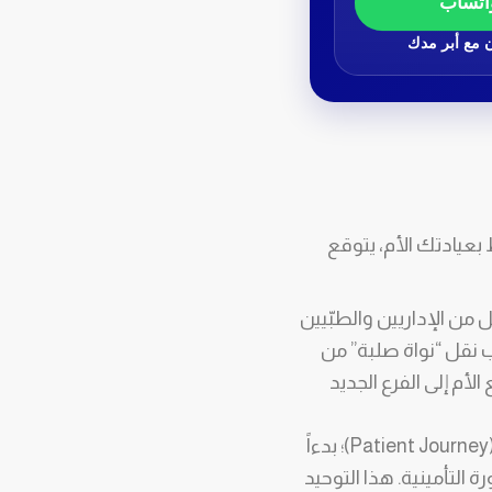
اتساب
ن مع أبر مدك
لذي ارتبط بعيادتك الأم، يتوقع
من الإداريين والطبّيين
ستك، يجب نقل “نواة صلبة” من
م إلى الفرع الجديد
يجب أن يمر المريض بنفس مسار الخدمة (Patient Journey)؛ بدءاً
ة التأمينية. هذا التوحيد