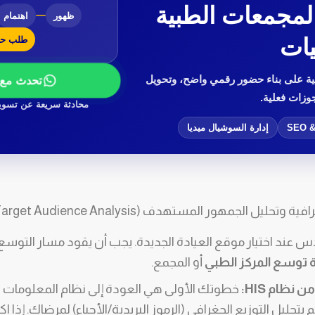
المجمعات الطبية
ظهور
اهتمام
ات
طلب حج
ة على بناء حضور رقمي واضح، وتحويل
تحدث مع 
وزات فعلية.
محادثة سريعة عن تسوي
SEO &
إدارة السوشيال ميديا
حليل الجمهور المستهدف (Target Audience Analysis)
دس عند اختيار موقع العيادة الجديدة. يجب أن يقود مسار التوسع 
توسع المركز الطبي
أو المجمع.
 نظام HIS: