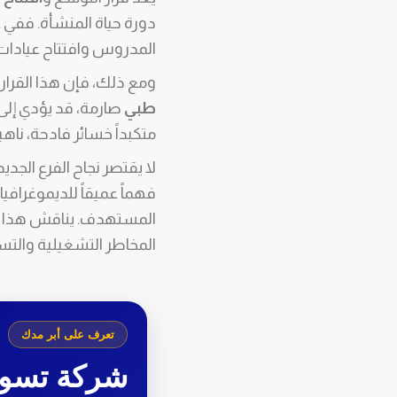
دورة حياة المنشأة. ففي عا
المدروس وافتتاح عيادات 
ومع ذلك، فإن هذا القرار
طبي
متكبداً خسائر فادحة، ناه
لا يقتصر نجاح الفرع الج
فهماً عميقاً للديموغرافي
المستهدف. يناقش هذا ال
المخاطر التشغيلية والتسو
تعرف على أبر مدك
شركة تسو