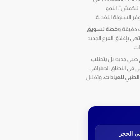
و تنكمش”. النمو
ر السيولة النقدية.
 دقيقة و
خطة تسويق
الموارد المالية للعيادة الأم (Cannibalization)، وقد ينتهي بإغلاق الفرع الجديد
ات.
م طبي جديد؛ بل يتطلب
ني في النطاق الجغرافي
الطبي للعيادات
، وتقليل
لى الحجز