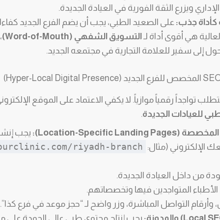
لإداري ويزرع الثقة الفورية في العيادة الجديدة.
 كأداة جذب:
على الصعيد الطبي، يجب أن يضم الفرع الجديد كفاءا
لعالية هي أقوى أداة لـ
التسويق الشفهي (Word-of-Mouth)
،
ول إلى سفير للعلامة التجارية في مجتمعه الجديد.
لب تواجداً رقمياً موازياً. لا يكفي الاعتماد على الموقع الإلكترو
ي للعيادات الجديدة
.
Location-Specific Lan):
يجب إنشا
ourclinic.com/riyadh-branch
ك الإلكتروني (مثال:
ودة من داخل العيادة الجديدة.
الأطباء المتواجدين فيها وتخصصاتهم.
وأرقام التواصل المباشرة، وزر واضح لـ “حجز موعد في فرع كذا”.
يجب إنتاج محتوى طبي عالي الجودة على م