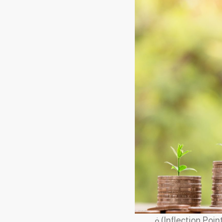
أو عيادة بمثابة نقطة تحول مفصلية (Inflection Point) في