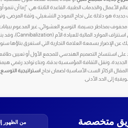
لم الأعمال والخدمات الطبية، القاعدة الثابتة هي: “إما أن تنمو أ
جديدة هو دلالة على نجاح النموذج التشغيلي، وثقة المرضى، وتوف
 محفوف بمخاطر جسيمة. التوسع العشوائي، غير المدعوم ببيانات
صارمة، قد يؤدي إلى استنزاف 
يك عن الإضرار بسمعة العلامة التجارية التي استغرق بناؤها سنو
ديد على استنساخ التصميم الهندسي للمجمع الأول أو تعيين طاق
ا الجديدة، ونقل الثقافة المؤسسية بدقة، وبناء تواجد رقمي هيم
مقال الركائز الست الأساسية لضمان نجاح
استراتيجية التوسع 
يقية إلى الحد الأدنى.
يق متخصصة
من الظهور إ