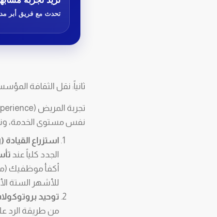
تريد تجربة مشابه
تحدث مع فريق أبر مد
ثانياً: نقل الثقافة المؤسسية وتدريب طاقم
نفس مستوى الخدمة، ونفس
استزراع القيادة (Leadership Seeding):
الجدد كلياً عند
تأس
أكفأ موظفيك (مدي
للأشهر الستة الأ
توحيد بروتوكولات ا
من طريقة الرد على 