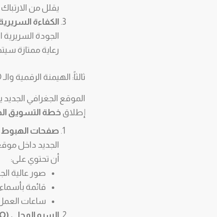
يقلل من الارتباك ا
الكفاءة السريرية
الجودة السريرية ا
رعاية ممتازة سيتح
ثالثاً: الهيمنة الرقمية والـ SEO المخصص للفرع الجديد (Hyper-Local Digital Presence)
الموقع الجغرافي الجديد يتط
إطلاق
خطة التسويق الطب
صفحات الهبوط المخصصة (ding Pages
الجديد داخل موقع
أن تحتوي على:
صور عالية الج
قائمة بأسماء 
ساعات العمل، 
السيو المحلي (Local SEO) والمدونة: