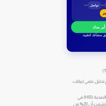
تواصل
ز
أبر مدك
ق منشأتك الطبية.
تحليل علمي لبيانات
خطوتك الأولى هي العودة إلى نظام المعلومات الصحية (HIS) في
مجمعك الحالي. قم بتحليل التوزيع الجغرافي (الرموز البريدية/الأحياء) لمرضاك. إذا اكتشفت أن 20% من