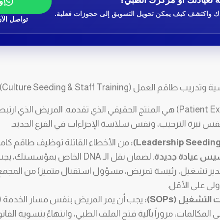
ة لعيادتك أو مركزك الطبي؟
و
ك واكتشف كيف يمكن تحويل التسويق إلى حجوزات فعلية.
تواصل الآ
 العمل (Culture Seeding & Staff Training)
تجربة المريض (Patient Experience) هي المنتج الحقيقي الذي تقدمه. المريض ا
 نبرة الترحيب، ونفس سلاسة الإجراءات في الفرع الجديد.
من الأخطاء القاتلة توظيف طاقم كامل 
يس عيادة جديدة
. لضمان نقل الـ DNA الخاص بمؤس
ر تشغيل، رئيسة تمريض، مسؤول استقبال متميز) من المجمع الأ
ولى على الأقل.
لتشغيل (SOPs):
المكالمات، مروراً بآلية فتح الملف الطبي، وانتهاءً بتسوية الفاتور