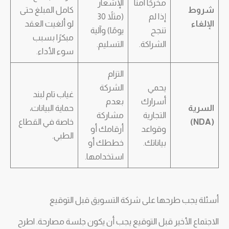
مخرجًا آمنًا
الإشعار
شروط
كامل المبلغ حتى
إذا لم
(مثلاً 30
الإلغاء
لو ألغيت العقد
تنجح
يومًا) وآلية
مبكرًا بسبب
الشراكة.
التسليم.
سوء الأداء.
التزام
يحمي
الشركة
غياب تام لبند
أسرارك
بعدم
السرية
حماية البيانات،
التجارية
مشاركة
(NDA)
خاصة في القطاع
وقواعد
أرقامك أو
الطبي.
بياناتك.
خططك أو
استخدامها.
أسئلة يجب طرحها على شركة التسويق قبل التوقيع
الاجتماع الأخير قبل التوقيع يجب أن يكون جلسة مصارحة. اطرح