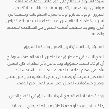
شركة التسويق ستطلع على أدق تفاصيل عملك؛ مبيعاتك،
هوامش أرباحك، ميزانياتك، وربما قواعد بيانات عملائك. من
الضروري وجود بند يلزم الوكالة بسرية المعلومات، ويمنعها من
تسريب خططك للمنافسين أو استخدام بيانات عملائك لأغراض
أخرى، وهو بند تتضاعف أهميته القصوى في القطاعات المنظمة
والطبية.
المسؤوليات المشتركة بين العميل وشركة التسويق
النجاح التسويقي هو طريق ذو اتجاهين. العقد المنصف سيوضح
أن الوكالة ليست مسؤولة وحدها عن تأخر النتائج إذا كان العميل
يتأخر في تقديم المادة العلمية، أو لا يجيب على استفسارات
المتابعين بسرعة، أو يتعنت في رفض التصاميم دون مبرر مهني.
توضيح مسؤوليات العميل يحمي سير العمل من التوقف.
بنود خاصة عند التعاقد مع شركات التسويق في القطاع الطبي
إذا كنت تدير عيادة أو مجمعًا طبيًا، فإن العقد يحتاج إلى طبقة