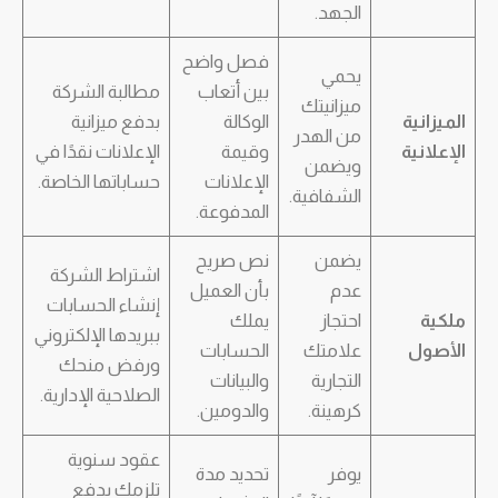
الجهد.
فصل واضح
يحمي
بين أتعاب
مطالبة الشركة
ميزانيتك
الميزانية
الوكالة
بدفع ميزانية
من الهدر
الإعلانية
وقيمة
الإعلانات نقدًا في
ويضمن
الإعلانات
حساباتها الخاصة.
الشفافية.
المدفوعة.
يضمن
نص صريح
اشتراط الشركة
عدم
بأن العميل
إنشاء الحسابات
ملكية
احتجاز
يملك
ببريدها الإلكتروني
الأصول
علامتك
الحسابات
ورفض منحك
التجارية
والبيانات
الصلاحية الإدارية.
كرهينة.
والدومين.
عقود سنوية
يوفر
تحديد مدة
تلزمك بدفع