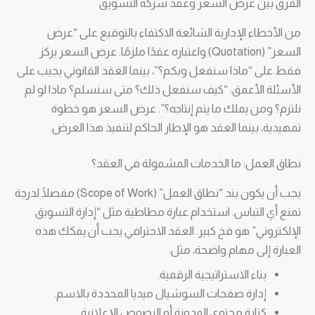
الفرق بين عرض السعر وعقد شركة التسويق
من الأخطاء الإدارية الشائعة الاكتفاء بالتوقيع على “عرض
السعر” (Quotation) واعتباره عقدًا ملزمًا. عرض السعر يركز
فقط على “ماذا سنفعل وبكم؟”، بينما العقد القانوني يجيب على
الأسئلة الأعمق: “كيف سنفعل ذلك؟ متى سنسلم؟ ماذا لو لم
نلتزم؟ ومن يملك ما يتم إنتاجه؟”. عرض السعر هو خطوة
تمهيدية، بينما العقد هو الإطار الحاكم لتنفيذ هذا العرض.
نطاق العمل: ما الخدمات المشمولة في العقد؟
يجب أن يكون بند “نطاق العمل” (Scope of Work) مفصلًا لدرجة
تمنع أي التباس. استخدام عبارة مطاطية مثل “إدارة التسويق
الإلكتروني” هو فخ كبير. العقد الاحترافي يجب أن يفكك هذه
العبارة إلى مهام واضحة، مثل:
بناء الاستراتيجية الرقمية.
إدارة صفحات السوشيال ميديا المحددة بالاسم.
كتابة محتوى المدونة أو النصوص الإعلانية.