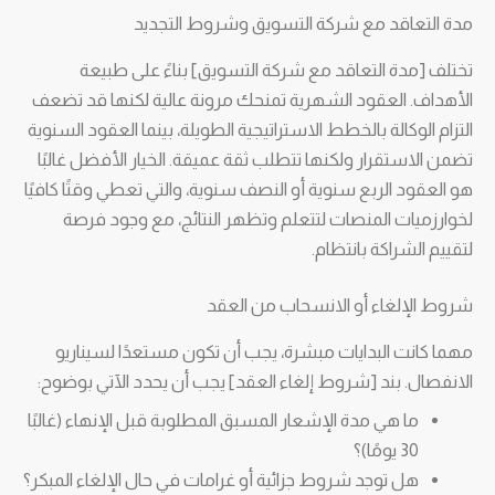
مدة التعاقد مع شركة التسويق وشروط التجديد
تختلف [مدة التعاقد مع شركة التسويق] بناءً على طبيعة
الأهداف. العقود الشهرية تمنحك مرونة عالية لكنها قد تضعف
التزام الوكالة بالخطط الاستراتيجية الطويلة، بينما العقود السنوية
تضمن الاستقرار ولكنها تتطلب ثقة عميقة. الخيار الأفضل غالبًا
هو العقود الربع سنوية أو النصف سنوية، والتي تعطي وقتًا كافيًا
لخوارزميات المنصات لتتعلم وتظهر النتائج، مع وجود فرصة
لتقييم الشراكة بانتظام.
شروط الإلغاء أو الانسحاب من العقد
مهما كانت البدايات مبشرة، يجب أن تكون مستعدًا لسيناريو
الانفصال. بند [شروط إلغاء العقد] يجب أن يحدد الآتي بوضوح:
ما هي مدة الإشعار المسبق المطلوبة قبل الإنهاء (غالبًا
30 يومًا)؟
هل توجد شروط جزائية أو غرامات في حال الإلغاء المبكر؟