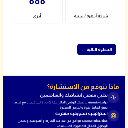
شركة أجهزة / تقنية
أخرى
← الخطوة التالية
ماذا تتوقع من الاستشارة؟
تحليل مفصل لنشاطك وللمنافسين
دراسة متعمقة لوضعك الرقمي الحالي مقارنة بأبرز المنافسين، مع تحديد
دقيق لنقاط القوة والفرص المهدرة
استراتيجية تسويقية مقترحة
خطة عملية مخصصة تتوافق مع أهدافك التجارية والتسويقية، وتضمن
الوصول الفعال لجمهورك المستهدف