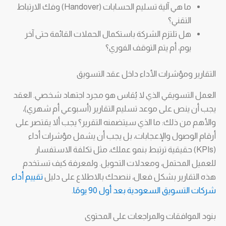
ما هي آلية تسليم الحسابات (Handover) وفك الارتباط
التقني؟
هل تلتزم الشركة باستكمال الحملات القائمة حتى آخر
يوم، أم يتم التوقف الفوري؟
التقارير ومؤشرات الأداء داخل عقد التسويق
العمل التسويقي الذي لا يُقاس هو مجرد اجتهاد شخصي. العقد
يجب أن ينص على موعد تسليم التقارير (أسبوعي أم شهري)،
والأهم من ذلك: ما الذي سيتضمنه التقرير؟ يجب ألا يقتصر على
أرقام الوصول والإعجابات، بل يجب أن يشمل مؤشرات أداء
(KPIs) حقيقية ترتبط بنمو عملك، مثل تكلفة الاستفسار
للعميل المحتمل، ومعدلات التحويل. ولمعرفة كيف تستخدم
هذه التقارير بشكل فعال، ننصحك بالاطلاع على دليل
تقييم أداء
شركات التسويق السعودية بعد أول 90 يومًا
.
بنود الموافقات والمراجعات على المحتوى