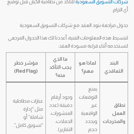
شركات التسويق السعودية
للتأكد من نظامية الكيان قبل توقيع
أي التزام.
جدول مراجعة بنود العقد مع شركات التسويق السعودية
لتبسيط هذه المعلومات الفنية، أعددنا لك هذا الجدول المرجعي
لتستخدمه أثناء قراءة مسودة العقد:
ما الذي
البند
لماذا هو
مؤشر خطر
يجب التأكد
التعاقدي
مهم؟
(Red Flag)
منه؟
يمنع
التوقعات
وجود أرقام
عبارات مطاطية
نطاق
غير
دقيقة (عدد
مثل “إدارة
العمل
الواقعية
المنشورات،
شاملة” أو
والمخرجات
ويحدد
الحملات،
“تسويق كامل”.
حجم
التقارير).