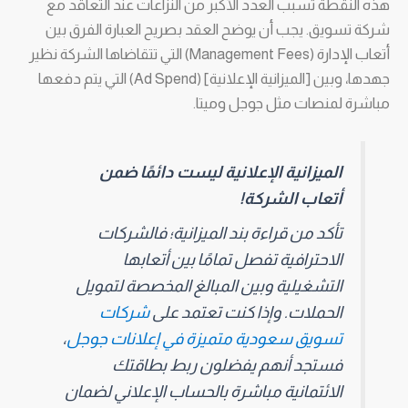
هذه النقطة تسبب العدد الأكبر من النزاعات عند التعاقد مع
شركة تسويق. يجب أن يوضح العقد بصريح العبارة الفرق بين
أتعاب الإدارة (Management Fees) التي تتقاضاها الشركة نظير
جهدها، وبين [الميزانية الإعلانية] (Ad Spend) التي يتم دفعها
مباشرة لمنصات مثل جوجل وميتا.
الميزانية الإعلانية ليست دائمًا ضمن
أتعاب الشركة!
تأكد من قراءة بند الميزانية؛ فالشركات
الاحترافية تفصل تمامًا بين أتعابها
التشغيلية وبين المبالغ المخصصة لتمويل
الحملات. وإذا كنت تعتمد على
شركات
تسويق سعودية متميزة في إعلانات جوجل
،
فستجد أنهم يفضلون ربط بطاقتك
الائتمانية مباشرة بالحساب الإعلاني لضمان