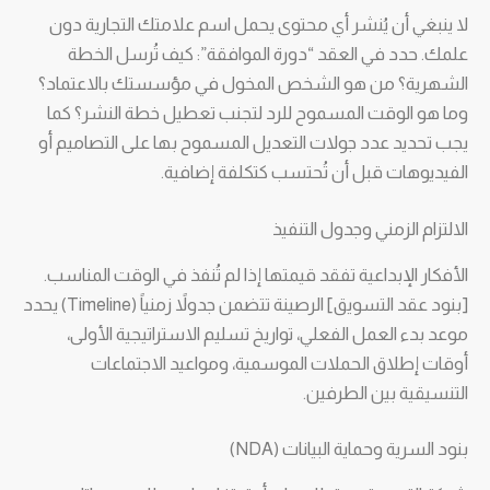
لا ينبغي أن يُنشر أي محتوى يحمل اسم علامتك التجارية دون
علمك. حدد في العقد “دورة الموافقة”: كيف تُرسل الخطة
الشهرية؟ من هو الشخص المخول في مؤسستك بالاعتماد؟
وما هو الوقت المسموح للرد لتجنب تعطيل خطة النشر؟ كما
يجب تحديد عدد جولات التعديل المسموح بها على التصاميم أو
الفيديوهات قبل أن تُحتسب كتكلفة إضافية.
الالتزام الزمني وجدول التنفيذ
الأفكار الإبداعية تفقد قيمتها إذا لم تُنفذ في الوقت المناسب.
[بنود عقد التسويق] الرصينة تتضمن جدولاً زمنياً (Timeline) يحدد
موعد بدء العمل الفعلي، تواريخ تسليم الاستراتيجية الأولى،
أوقات إطلاق الحملات الموسمية، ومواعيد الاجتماعات
التنسيقية بين الطرفين.
بنود السرية وحماية البيانات (NDA)